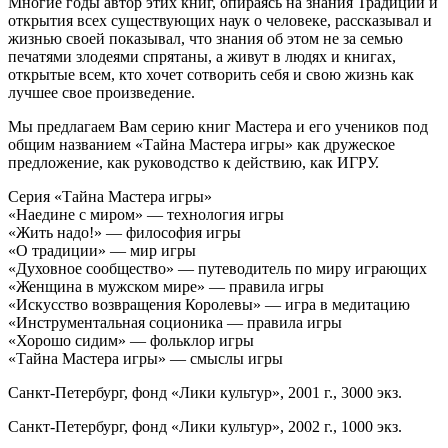
Многие годы автор этих книг, опираясь на знания Традиции и
открытия всех существующих наук о человеке, рассказывал и
жизнью своей показывал, что знания об этом не за семью
печатями злодеями спрятаны, а живут в людях и книгах,
открытые всем, кто хочет сотворить себя и свою жизнь как
лучшее свое произведение.
Мы предлагаем Вам серию книг Мастера и его учеников под
общим названием «Тайна Мастера игры» как дружеское
предложение, как руководство к действию, как ИГРУ.
Серия «Тайна Мастера игры»
«Наедине с миром» — технология игры
«Жить надо!» — философия игры
«О традиции» — мир игры
«Духовное сообщество» — путеводитель по миру играющих
«Женщина в мужском мире» — правила игры
«Искусство возвращения Королевы» — игра в медитацию
«Инструментальная соционика — правила игры
«Хорошо сидим» — фольклор игры
«Тайна Мастера игры» — смыслы игры
Санкт-Петербург, фонд «Лики культур», 2001 г., 3000 экз.
Санкт-Петербург, фонд «Лики культур», 2002 г., 1000 экз.