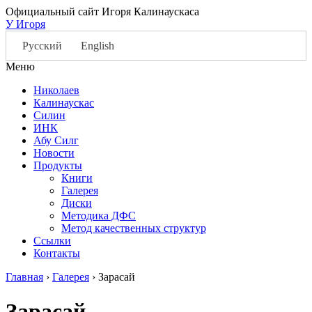
Официальный сайт Игоря Калинаускаса
У Игоря
Русский
English
Меню
Николаев
Калинаускас
Силин
ИНК
Абу Силг
Новости
Продукты
Книги
Галерея
Диски
Методика ДФС
Метод качественных структур
Ссылки
Контакты
Главная
›
Галерея
›
Зарасай
Зарасай