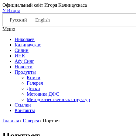
Официальный сайт Игоря Калинаускаса
У Игоря
Русский
English
Меню
Николаев
Калинаускас
Силин
ИНК
Абу Силг
Новости
Продукты
Книги
Галерея
Диски
Методика ДФС
Метод качественных структур
Ссылки
Контакты
Главная
›
Галерея
›
Портрет
Портрет