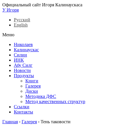
Официальный сайт Игоря Калинаускаса
У Игоря
Русский
English
Меню
Николаев
Калинаускас
Силин
ИНК
Абу Силг
Новости
Продукты
Книги
Галерея
Диски
Методика ДФС
Метод качественных структур
Ссылки
Контакты
Главная
›
Галерея
›
Тень таковости