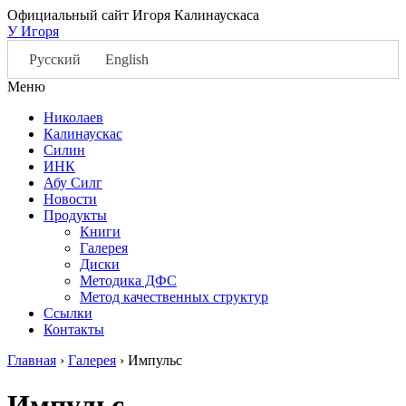
Официальный сайт Игоря Калинаускаса
У Игоря
Русский
English
Меню
Николаев
Калинаускас
Силин
ИНК
Абу Силг
Новости
Продукты
Книги
Галерея
Диски
Методика ДФС
Метод качественных структур
Ссылки
Контакты
Главная
›
Галерея
›
Импульс
Импульс