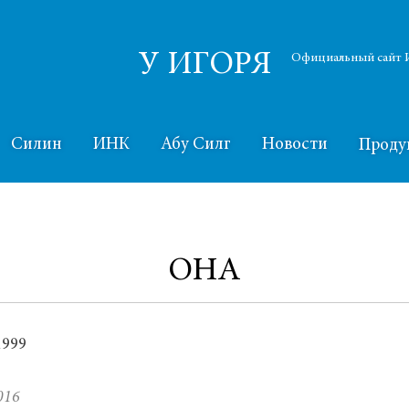
У ИГОРЯ
Официальный сайт И
Силин
ИНК
Абу Силг
Новости
Проду
ОНА
016