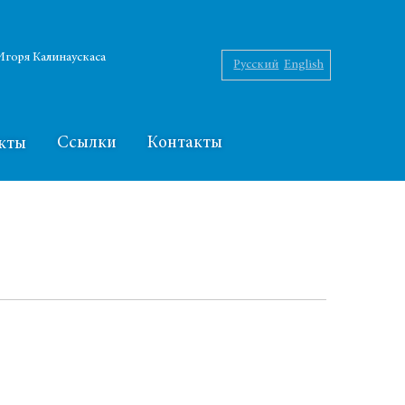
горя Калинаускаса
Русский
English
Ссылки
Контакты
кты