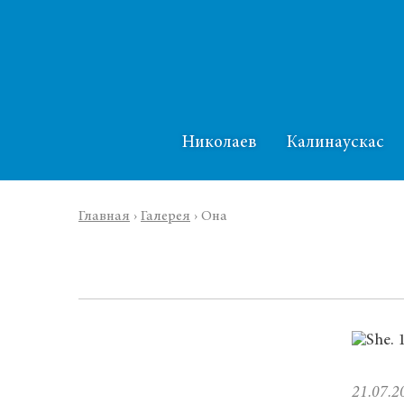
Николаев
Калинаускас
Главная
›
Галерея
›
Она
21.07.2