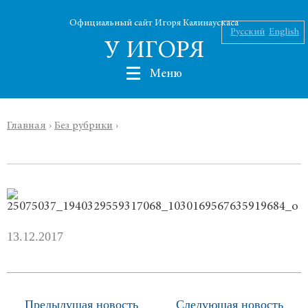
Официальный сайт Игоря Калинаускаса
Русский
English
У ИГОРЯ
Меню
Главная
›
Без рубрики
›
Николаев
Калинаускас
Силин
ИНК
13.12.2017
Абу Силг
Новости
Предыдущая новость
Следующая новость