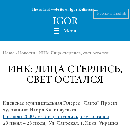
The official website of Igor Kalinauskas
Русский
English
IGOR
Menu
Home
›
Новости
›
ИНК: Лица стерлись, свет остался
Nikolaev
ИНК: ЛИЦА СТЕРЛИСЬ,
Kalinauskas
СВЕТ ОСТАЛСЯ
Silin
INK
Киевская муниципальная Галерея “Лавра”. Проект
художника Игоря Калинаускаса.
Abu Silg
Прошло 2000 лет: Лица стерлись, свет остался
29 июня – 28 июля, Ул. Лаврская, 1, Киев, Украина
News