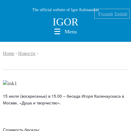
The official website of Igor Kalinauskas
Русский
English
IGOR
Menu
Home
›
Новости
›
Nikolaev
Kalinauskas
Silin
15 июля (воскресенье) в 15.00 – беседа Игоря Калинаускаса в
INK
Москве, «Душа и творчество».
Abu Silg
News
Стоимость беседы: