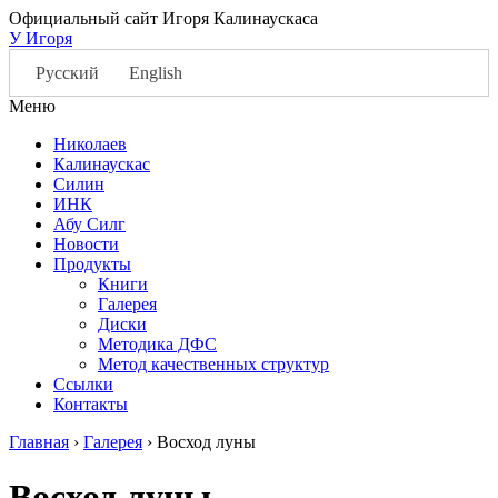
Официальный сайт Игоря Калинаускаса
У Игоря
Русский
English
Меню
Николаев
Калинаускас
Силин
ИНК
Абу Силг
Новости
Продукты
Книги
Галерея
Диски
Методика ДФС
Метод качественных структур
Ссылки
Контакты
Главная
›
Галерея
›
Восход луны
Восход луны