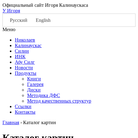
Официальный сайт Игоря Калинаускаса
У Игоря
Русский
English
Меню
Николаев
Калинаускас
Силин
ИНК
Абу Силг
Новости
Продукты
Книги
Галерея
Диски
Методика ДФС
Метод качественных структур
Ссылки
Контакты
Главная
›
Каталог картин
Каталог картин