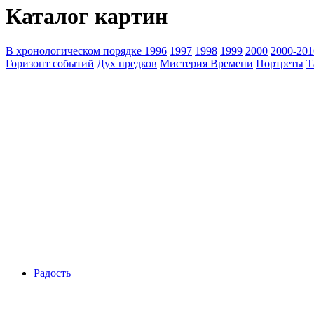
Каталог картин
В хронологическом порядке
1996
1997
1998
1999
2000
2000-201
Горизонт событий
Дух предков
Мистерия Времени
Портреты
Т
Радость