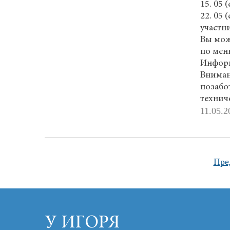
15. 05 
22. 05 
участн
Вы мож
по мен
Информ
Вниман
позабот
технич
11.05.2
Пре
У ИГОРЯ