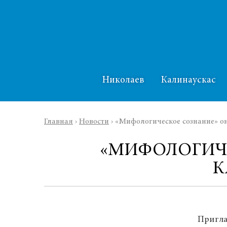
Николаев
Калинаускас
Главная
›
Новости
›
«Мифологическое сознание» он
«МИФОЛОГИЧЕ
К
Пригла