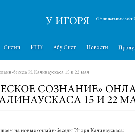
У ИГОРЯ
Официальный сайт И
Силин
ИНК
Абу Силг
Новости
Проду
лайн-беседа И. Калинаускаса 15 и 22 мая
СКОЕ СОЗНАНИЕ» ОНЛА
АЛИНАУСКАСА 15 И 22 М
шаем на новые онлайн-беседы Игоря Калинаускаса: