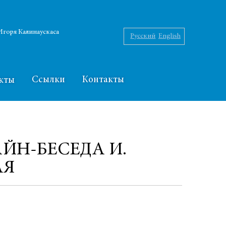
горя Калинаускаса
Русский
English
Ссылки
Контакты
кты
ЙН-БЕСЕДА И.
АЯ