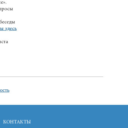
е».
опросы
 беседы
ы здесь
йста
ость
КОНТАКТЫ