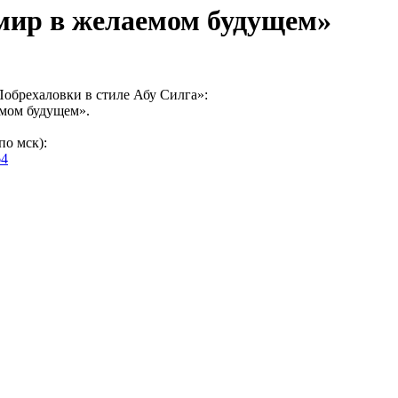
мир в желаемом будущем»
обрехаловки в стиле Абу Силга»:
емом будущем».
по мск):
64