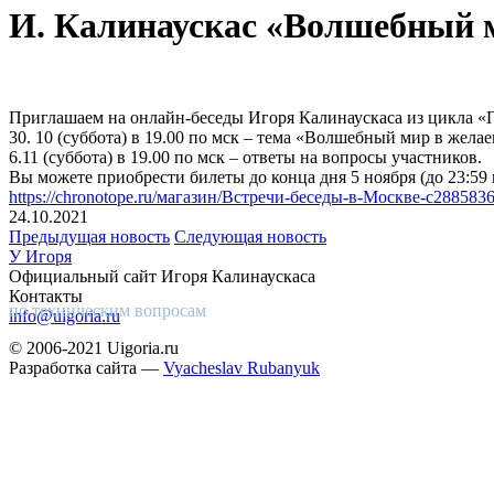
И. Калинаускас «Волшебный 
Приглашаем на онлайн-беседы Игоря Калинаускаса из цикла «П
30. 10 (суббота) в 19.00 по мск – тема «Волшебный мир в жела
6.11 (суббота) в 19.00 по мск – ответы на вопросы участников.
Вы можете приобрести билеты до конца дня 5 ноября (до 23:59 
https://chronotope.ru/магазин/Встречи-беседы-в-Москве-c288583
24.10.2021
Предыдущая новость
Следующая новость
У Игоря
Официальный сайт Игоря Калинаускаса
Контакты
по техническим вопросам
info@uigoria.ru
© 2006-2021 Uigoria.ru
Разработка сайта —
Vyacheslav Rubanyuk