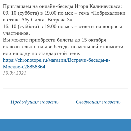
Приглашаем на онлайн-беседы Игоря Калинаускаса:
Продукты
09. 10 (суббота) в 19.00 по мск – тема «Побрехаловки
в стиле Абу Силга. Встреча 3».
16. 10 (суббота) в 19.00 по мск – ответы на вопросы
Ссылки
участников.
Вы можете приобрести билеты до 15 октября
Контакты
включительно, на две беседы по меньшей стоимости
или на одну по стандартной цене:
https://chronotope.ru/магазин/Встречи-беседы-в-
Москве-c28858364
30.09.2021
Предыдущая новость
Следующая новость